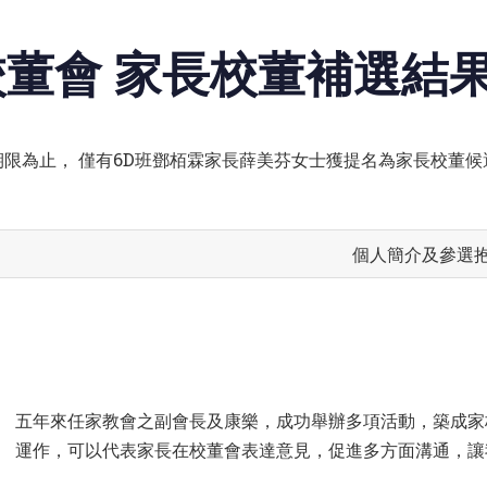
 家長校董補選結果 (20
名期限為止， 僅有6D班鄧栢霖家長薛美芬女士獲提名為家長校董候選人
個人簡介及參選
五年來任家教會之副會長及康樂，成功舉辦多項活動，築成家
運作，可以代表家長在校董會表達意見，促進多方面溝通，讓