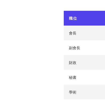
職位
會長
副會長
財政
秘書
學術