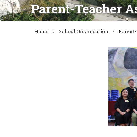
Parent-Teacher A
Home
›
School Organisation
›
Parent-