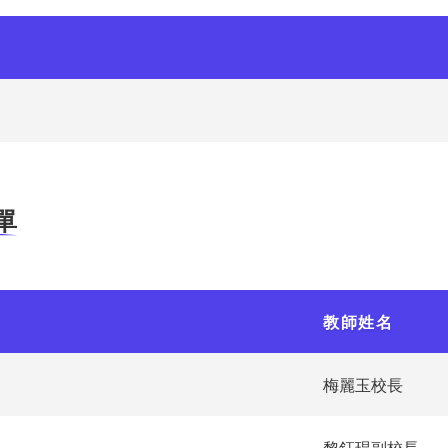
單
教師姓名
梅麗玉校長
黎鈺琨副校長