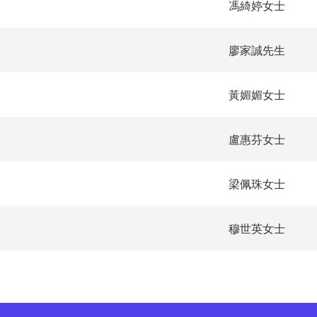
馮綺婷女士
廖家誠先生
黃媚媚女士
盧惠芬女士
梁佩珠女士
穆世英女士