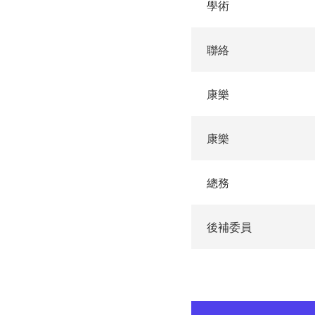
學術
聯絡
康樂
康樂
總務
後補委員