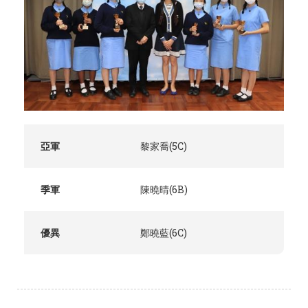
亞軍
黎家喬(5C)
季軍
陳曉晴(6B)
優異
鄭曉藍(6C)