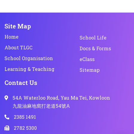
Site Map
Home
School Life
About TLGC
Docs & Forms
School Organisation
eClass
Learning & Teaching
Sitemap
Contact Us
54A Waterloo Road, Yau Ma Tei, Kowloon
九龍油麻地窩打老道54號A
2385 1491
2782 5300