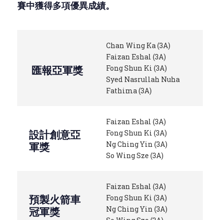
賽中獲得多項優異成績。
Chan Wing Ka (3A)
Faizan Eshal (3A)
匯報亞軍獎
Fong Shun Ki (3A)
Syed Nasrullah Nuha
Fathima (3A)
Faizan Eshal (3A)
設計創意亞
Fong Shun Ki (3A)
Ng Ching Yin (3A)
軍獎
So Wing Sze (3A)
Faizan Eshal (3A)
預製火箭車
Fong Shun Ki (3A)
Ng Ching Yin (3A)
冠軍獎