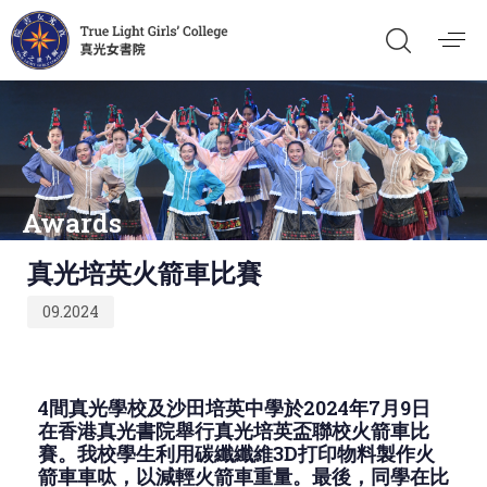
Awards
Published
真光培英火箭車比賽
on:
09.2024
4間真光學校及沙田培英中學於2024年7月9日
在香港真光書院舉行真光培英盃聯校火箭車比
賽。我校學生利用碳纖纖維3D打印物料製作火
箭車車呔，以減輕火箭車重量。最後，同學在比