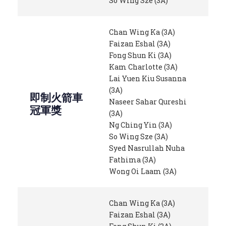
So Wing Sze (3A)
Chan Wing Ka (3A)
Faizan Eshal (3A)
Fong Shun Ki (3A)
Kam Charlotte (3A)
Lai Yuen Kiu Susanna
(3A)
即制火箭車
Naseer Sahar Qureshi
冠軍獎
(3A)
Ng Ching Yin (3A)
So Wing Sze (3A)
Syed Nasrullah Nuha
Fathima (3A)
Wong Oi Laam (3A)
Chan Wing Ka (3A)
Faizan Eshal (3A)