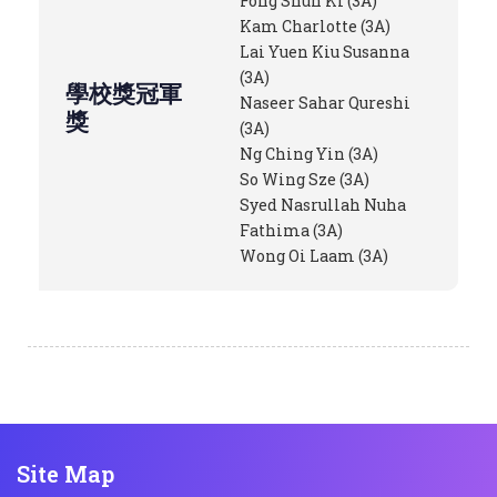
Fong Shun Ki (3A)
Kam Charlotte (3A)
Lai Yuen Kiu Susanna
(3A)
學校獎冠軍
Naseer Sahar Qureshi
獎
(3A)
Ng Ching Yin (3A)
So Wing Sze (3A)
Syed Nasrullah Nuha
Fathima (3A)
Wong Oi Laam (3A)
Site Map