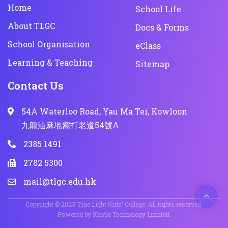
Home
School Life
About TLGC
Docs & Forms
School Organisation
eClass
Learning & Teaching
Sitemap
Contact Us
54A Waterloo Road, Yau Ma Tei, Kowloon
九龍油麻地窩打老道54號A
2385 1491
2782 5300
mail@tlgc.edu.hk
Copyright © 2023 True Light Girls' College. All rights reserved.
Powered by
Kastle Technology Limited
.